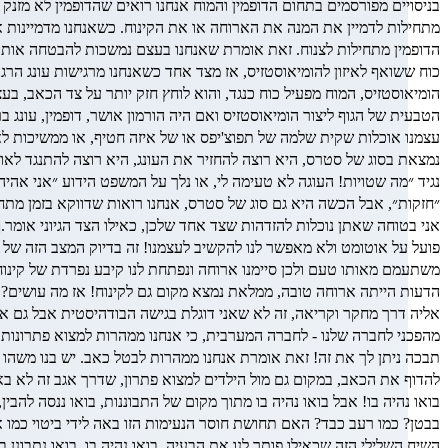
בניסויים מפורסמים בתחום הדופמין והמוח אנחנו רואים שהדופמין לא מז
מתחילות לדמיין את המנה את הארוחה או את הקינוח. כשאנחנו מדמיינות
הדופמין מתחילות לצנוח. זאת אומרת שאנחנו בעצם נמשכות להבטחה אותה מ
כוח ששואף לאיזון להומיאוסטזיס, אז מצד אחד כשאנחנו מרגישות עונג הרגע
הומיאוסטזיס, המוח מפעיל כוח כנגד, והוא לוחץ חזק יותר על צד הכאב, בע
הטבעית של הגוף ליצור הומיאוסטזיס ואם היה הורמון אושר, דופמין, עונג ב
עצמנו אוכלות שקית שלמה של תפוצ'יפס או של איזה חטיף, או ממשיכות לאכ
נמצאת בסוג של סטרס, היא רוצה להחזיר את העונג, היא רוצה להתנגד לאו
נגיד ״מה שטויות! העוגה לא טעימה לי, או נלך על המשפט הידוע ״אני אהיה 
״חזקות״, אבל הכשה היא גם סוג של סטרס, אנחנו רואות שדווקא בזמן מתח,
אני בטוחה שאתן נוכלות להזדהות שצד אחד שלכן, כאילו הצד הגיוני אומר
משתעמם מאותו טעם ולכן סיימנו ארוחה ונפתחת לנו קיבע נפרדת של קינ
הדעות הייתה ארוחה טובה, ממלאת נמצא מקום גם לקינוח! אז מה עושים? 
אליה דרך מחקר וקריאה, זה לא שאני דוגלת בגישה הבודהיסטית אבל גם אם
מהפכני לחברה שלנו - לחברה המערבית, כי אנחנו ממהרות למצוא פתרונות,
תבכה ניתן לך את זה! זאת אומרת אנחנו ממהרות לבטל כאב. יש בנו משהו 
להדוף את הכאב, במקום גם מול הילדים למצוא פתרון, שדרך אגב זה לא באמ
בואו נהיה בו! אבל בואו נהיה בו מתוך מקום של התבוננות, בואו ננסה ל
בבטן? כמו רעב כבד? האם תחושת חוסר הנעימות הזו באה לידי ביטוי כמו א
השיח השלילי הזה שכאילו פותר לנו את הבעיה. בואו נהיה בו, בואו נתבונן