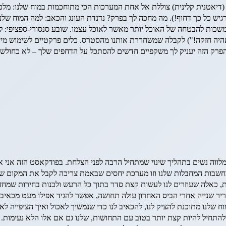
יאטנית קלינית) צוללת אל אחת המערכות הכי מתוחכמות במוח שלנו: מלכודת 
רגיש כל כך דחוף!). מה מחכה לך בפרק? נדנדת העונג והכאב: למה המוח שלנו
נמשכות להבטחה של האוכל יותר מאשר לאוכל עצמו. שובע סנסורי-ספציפי:
רק הזה יעניק לך משקפיים חדשים להסתכל על הדחפים שלך – לא כחולשה,
י מלווה נשים בתהליך שינוי שמתחיל הרבה לפני הצלחת. בפודקאסט הזה אני
בות המחבלות שלנו וזו מערכת יחסים שבאמת צריכה לקבל את המקום שלה
 כאלה שעוזרים לנו לעשות קצת סדר בתוך כל הרעש ולבנות בחירות שמחזיקות
יר שנייה אחרי הביס האחרון עולה תחושה, אפשר להגיד אפילו מעט מכאיבה 
וח שלנו מתוכנת להציק לנו, להכאיב לנו כדי שנמשיך לאכול ואיך הציפייה ל
התחיל להיות קצת יותר בטוב עם התחושות, שלנו גם אם אלו הלא נעימות. א