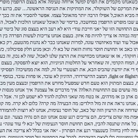
נק כשאנחנו מקבלים את הפרס למשל ארוחה טעימה אלא בעצם הדופמין מופר
 את המרקם של השוקולד, את המתיקות את הנגיסה הראשונה… שם, ברגע הז
ביא האוכ,ל אפילו הרבה יותר מהאוכל עצמו. אפשר להסביר את זה בכך שבע
 שבו מופרש הדופמין במחשבה, בדימוי של האוכל שאנחנו הולכות לאכול, הנדנ
צם התחושה הזו של ״אני חייבת עוד״ היא לא רעב היא בעצם סוג של ביטוי ש
רמה גבוהה אז צריך להיות פה איזון. בעצם אנחנו צריכות לעשות הפרדה בין 
ול עוד ועוד מאיזושהי עוגה, למרות שאנחנו כבר לא נהנות מהטעם, רק כאי
תו כאב או תחושת חוסר נוחות הזאת של בא לי. וכאן מגיע חלק פסיכולוגי,
חזקה!״, אז או שאנחנו מכחישות את הרצון שלנו לאכול, שזה לא נכון, זה בעצ
 המוח הקדמי, זה שאחראי על החלטות הגיוניות, הוא יוצא להפסקה, בעצם ה
.ף די את יודעת שהביס הבא, את תצטערי על זה, למה את ממשיכה? תפסיקי ע
פועל על אוטומט ולא מאפשר לנו להקשיב לעצמנו! זה בדיוק המצב הזה של הfight or flight, המצב ההישר
וח, בעצם המתוק הוא טעם חדש שמפעיל מחדש את הדופמין ובעצם מעין מב
מה עושים עם התחושות האלה? איך מדברים אל עצמנו? איך אנחנו מנסות להר
 אתן כן אז מדהים, אז בטח מה שאני הולכת להגיד לא ישמע לכן זר. אבל ר
 אנחנו נראה את זה מול הילדים: מה הבעיה? מה קרה? כלום לא קרה. מה ק
שדוחה את הרעיון הזה של כאב, של חוסר נעימות, אנחנו לא רוצות להתמודד
ת מה שהם צריכים, הם צריכים רגע שגם אנחנו וגם הם נהיה בצער. וגם עכש
הבין, כל אחת שתנסה להבין, האם תחושת חוסר הנעימות של ״בא לי עוד עוגה
יזה לחץ בחזה? כשנעצור רגע את הפתרון - ״אה אני בכלל לא צריכה את העוג
 בלי שיפוטיות בלי לצאת בהצהרות. לקבל את התחושה של חוסר הנעימות, היא