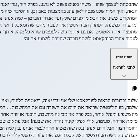
שהבטחת לעצמך שזהו – משהו בפנים פשוט לא נרגע. בפרק הזה, עדי יאנה (ד
הנאה, ואיך המוח שלנו מנסה לאזן עונג באמצעות כאב (כן, זו הסיבה שזה מ
המחקרים ששינו את הכל: מוולפרם שולץ ועד אנדרו הוברמן – למה אנחנו 
שתעצור את האוטומט. אם גם את מרגישה לפעמים שהאוכל מנהל אותך, הפ
לעקוב אחרי הפודקאסט ולשתף חברה שחייבת לשמוע את זה!
תמליל הפרק
לחצי לקריאה
שלום וברוכות הבאות לפודקאסט שלי אני עדי יאנה, דיאטנית קלינית, ואנ
שלמה, כזו הוליסטית שרואה את היום את השגרה וגם את המחשבות… המחש
מה משפיע ומנהל אותה, בכל פרק אני מביאה מחשבה, תובנה או זווית אחרת,
סיימת ארוחה, טעימה, אולי אפילו קינוח נהדר, את שבעה! אבל פתאום שבר
״חוסר רצון״ אבל היום אנחנו נגלה שזה משהו אחר לגמרי אנחנו נבין למה המ
קצת שונה, גישה הבודהיסטית של קבלת המציאות עוזרת להפסיק להילחם ול