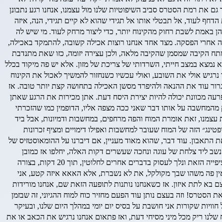
גם את רמת הסטרס סביב השיפוטיות שלנו מול עצמנו, אנחנו רגע נתבונן
חף לעוד, אל תבטלי אותו אל תגידי שהוא לא קיים תגידי, הנה, איזה
 הן באמת לשבת רחוק מהקינוח יותר, כדי ליצור מרחק לעוד. מי שיש לה
כילה אחרי הפסקה. מצד אחד אנחנו רוצות אכילה קשובה, להתמקד באכילה,
ל מתח הקיבה שמסמן שהקיבה מלאה, ולכן עצירה יזומה, כזו שאת מתנדבת
נמצא במצב חייתי, השרדותי של צריכת של מזון. אלא יש פה מיקוד בכלל
רגיש אולי את השובע, ואולי עכשיו כשנחזור להמשיך לאכול את הקינוח
רור עוד את ההנאה ולהיפרד מסשן האכילה בתחושה קצת יותר טובה. אז
רעה מכוונת יכולה להיות יצירת היסח דעת. אתן מכירות את הרגע שאתן
ק מהמחשבה על אותו דבר שאני ככה מצפה אליו, הדופמין כמו שהזכרתי
 עצמנו, זאת אומרת המוח והפה מרחפים, במחשבות ודמיונות, אבל ביד
פטינג״ הזה של המוח שעובר למחשבות ואפילו דימויים ומציף זכרונות
 התאבון. עוד דבר, שהוא מאוד מעניין, אם דיברנו על ההומאוסטזיס של
נגד, בערך יחלוף תוך 20 דקות. עכשיו זה נורא מעניין, כי אם אנחנו נשב ליד צלחת של עוגה ונחכה שעשרים דקות האלה, יחלפו אז כמובן
שאנחנו לא נרגיש שינוי, כי עדיין הורמון הרדיפה, הציפייה, הדופמין, ישאר גבוה כי אנחנו מול העוגה ואנחנו רק מחכות! רק מחכות! אבל אם נקטע את הציפייה הזאת ונלך לעסוק בדברים אחרים לחלוטין, תוך 20 דקות, בצורה
 אין פה משהו שבך מקולקל, את לא נשברת, אלא האאא איזה קטע, אני
א לתת איזון. אז כשאנחנו נותנות לתופעה הזאת שם, אנחנו מורידות
סטרס! וזה בעצם נותן עוד הפעם מחזיר כוח למוח ההגיוני, זה שבזמן
וויות שקורות אני חושבת על בסיס יום יומי במהלך היום שלנו, ובעיקר
שלנו ריק מכל מיני מסיחי דעת, ואז פתאום אנחנו נרגיש את הכאב או את