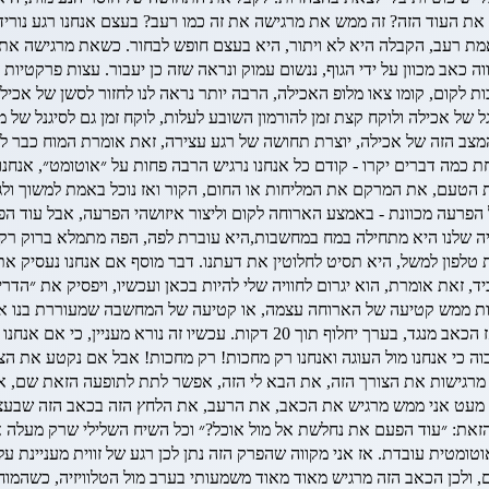
את העוד הזה? זה ממש את מרגישה את זה כמו רעב? בעצם אנחנו רגע נוריד 
ת רעב, הקבלה היא לא ויתור, היא בעצם חופש לבחור. כשאת מרגישה את הד
ה כאב מכוון על ידי הגוף, ננשום עמוק ונראה שזה כן יעבור. עצות פרקטיות
בות לקום, קומו צאו מלופ האכילה, הרבה יותר נראה לנו לחזור לסשן של א
עגל של אכילה ולוקח קצת זמן להורמון השובע לעלות, לוקח זמן גם לסיגנל ש
צב הזה של אכילה, יוצרת תחושה של רגע עצירה, זאת אומרת המוח כבר לא 
כמה דברים יקרו - קודם כל אנחנו נרגיש הרבה פחות על ״אוטומט״, אנחנו נ
 הטעם, את המרקם את המליחות או החום, הקור ואז נוכל באמת למשוך ולג
הפרעה מכוונת - באמצע הארוחה לקום וליצור איזושהי הפרעה, אבל עוד הפ
חוויה שלנו היא מתחילה במח במחשבות,היא עוברת לפה, הפה מתמלא ברוק ר
טלפון למשל, היא תסיט לחלוטין את דעתנו. דבר מוסף אם אנחנו נעסיק את
ד, זאת אומרת, הוא יגרום לחוויה שלי להיות בכאן ועכשיו, ויפסיק את ״הדרי
להיות ממש קטיעה של הארוחה עצמה, או קטיעה של המחשבה שמעוררת בנו את
המוח, שבעצם נותן תיקון לדופמין, להורמון האושר הזה, להורמון הרדיפה, אז הכאב מ
חנו מרגישות את הצורך הזה, את הבא לי הזה, אפשר לתת לתופעה הזאת שם,
 מעט אני ממש מרגיש את הכאב, את הרעב, את הלחץ הזה בכאב הזה שבעצם ב
ת: ״עוד הפעם את נחלשת אל מול אוכל?״ וכל השיח השלילי שרק מעלה את ה
טית עובדת. אז אני מקווה שהפרק הזה נתן לכן רגע של זווית מעניינת על ח
 ולכן הכאב הזה מרגיש מאוד מאוד משמעותי בערב מול הטלוויזיה, כשהמוח 