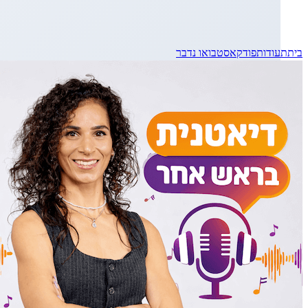
בית
תעודות
פודקאסט
בואו נדבר