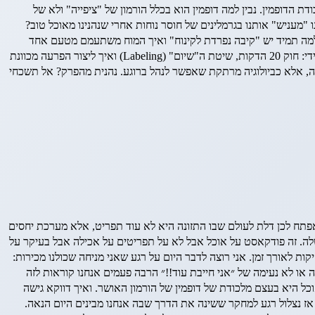
הדופמין. נבין למה דופמין הוא בכלל הורמון של "ציפייה" ולא של
 "מעניש" אותנו בגרמלינים של חוסר נוחות אחרי שנהנינו מאוכל טוב?
 למה תמיד יש "קיבה נפרדת לקינוח" ואיך המוח משתעמם מטעם אחד
ומתעורר למשנהו. הפתרון הבודהיסטי: איך לעבור מהכחשה ומאבק ("אני אהיה חזקה!") לקבלה שמשחררת אותנו מהסטרס. כלים פרקטיים לשימוש מיידי: חוק 20 הדקות, שיטת ה"שיום" (Labeling) ואיך ליצור הפרעה מכוונת
 אלא כביולוגיה מרתקת שאפשר לנהל ברוגע. נהנית מהפרק? אל תשכחי
 אפתח לכן דלת לעולם שבו התזונה היא לא עוד תפריט, אלא מערכת יחסים
. זה פודקאסט על אוכל אבל לא על תפריטים על אכילה אבל בעיקר על
 לאורך זמן. אני רוצה לדבר היום על רגע שאני מניחה שכולנו מכירות:
או לא נעימה של ״אני חייבת עוד!!״ הרבה פעמים אנחנו קוראות לזה
אוכל היא בעצם מלכודת של דופמין של הורמון האושר. ואיך דווקא גישה
ז נצלול רגע למחקר ששינה את הדרך שבה אנחנו מבינים היום הנאה.