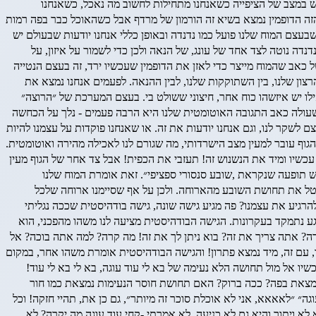
ש במצב של הציפייה כשאנחנו מתחילות לחשוב מה נאכל, כשאנחנו
ה הדופמין נמצא בשיא זה הורמון של מרדף אבל כשהאוכל כבר בפה רמות
צם המוח שלנו פועל כמו נדנדה ובאופן כללי אנחנו יודעות שבעולם יש
דה נוטה לצד אחד של עונג, של הנאה ולכן כדי לשמור על איזון, על
ל כאב שהמוח מייצר כדי לאזן את הדופמין שעכשיו ירד, זה בעצם הנטייה
הרצון שלנו, בין השתוקקות שלנו, לבין ההנאה. לפעמים אנחנו נמצא את
לו יש איזשהו כוח אחר, חיצוני ששולט בי. בעצם המערכת של ״הרוצה״
 כשעולה כאב התגובה האוטומטית שלנו היא הרבה פעמים - נלך על הכחשה
ם לשקר לנו, וגם אנחנו יודעות את זה. או שאנחנו פוקדות על עצמנו להיות
גוף עובר למעין מצב הישרדותי, מה שגורם לנו לאכילה מהירה ואוטומטית.
כשיו ומיד את הנשנוש זה! תעזבי את הכפית! אבל צד אחר של הגוף מעין
דותי, ההיגיון לא עובד, או פחות עובד, בנוסף יש תופעה שנקראת ,שובע סנסורי ספציפי״. זאת אומרת המוח שלנו
טל את תחושת השובע מהארוחה. ולכן על אף שסיימנו ארוחה שלכל
גיע את עצמנו? פה מגיע גישה שונה, גישה בודהיסטית שככה נגליתי
גע נתמקד בעקרונות. הגישה הבודהיסטית מציעה לנו משהו מהפכני, הוא
רה? אתה צריך את זה? בוא ניתן לך את זה! מה קרה? למה אתה בוכה? אל
, עם זה, מיד נמצא פתרון! והגישה הבודהיסטית אומרת משהו אחר, במקום
יו אל מול תחושה הלא נעימה של בא לי עוד עוגה, בא לי בא לי עוד!
״ נמצאת בפה? ככה ברוק? האם תחושת חוסר הנעימות נמצאת כמו חור
ה״ ״לאאאא, אני לא אוכלת סוכר זה מיותר״, גם כן את, תהיי חזקה! וכל
 לא ויתור והיא גם לא כניעה, לא אמרתי -קחי עוד עוגה מה יקרה? לא