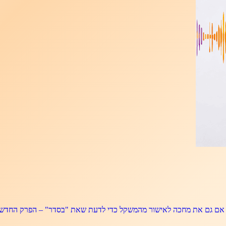
🏅 אם גם את מחכה לאישור מהמשקל כדי לדעת שאת "בסדר" – הפרק החדש 