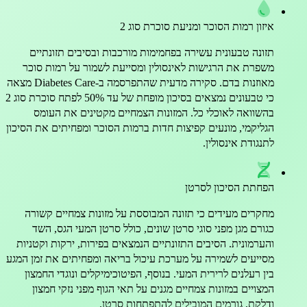
איזון רמות הסוכר ומניעת סוכרת סוג 2
תזונה טבעונית עשירה בפחמימות מורכבות ובסיבים תזונתיים
משפרת את הרגישות לאינסולין ומסייעת לשמור על רמות סוכר
מאוזנות בדם. סקירה מדעית שהתפרסמה ב-Diabetes Care מצאה
כי טבעונים נמצאים בסיכון מופחת של עד 50% לפתח סוכרת סוג 2
בהשוואה לאוכלי כל. המזונות הצמחיים מקטינים את העומס
הגליקמי, מונעים קפיצות חדות ברמות הסוכר ומפחיתים את הסיכון
לתנגודת אינסולין.
הפחתת הסיכון לסרטן
מחקרים מעידים כי תזונה המבוססת על מזונות צמחיים קשורה
כגורם מגן מפני סוגי סרטן שונים, כולל סרטן המעי הגס, השד
והערמונית. הסיבים התזונתיים הנמצאים בפירות, ירקות וקטניות
מסייעים לשמירה על מערכת עיכול בריאה ומפחיתים את זמן המגע
בין רעלנים לרירית המעי. בנוסף, הפיטוכימיקלים ונוגדי החמצון
המצויים במזונות צמחיים מגנים על תאי הגוף מפני נזקי חמצון
ודלקת, גורמים המובילים להתפתחות סרטן.