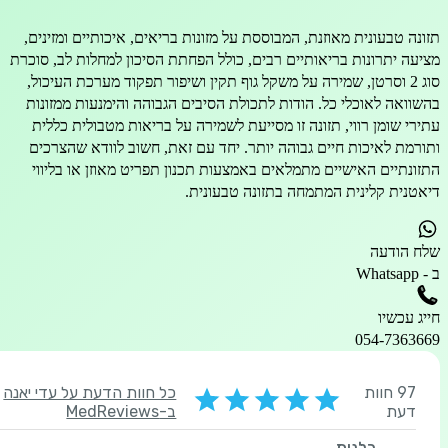
 טבעונית מאוזנת, המבוססת על מזונות בריאים, איכותיים ומזינים,
 יתרונות בריאותיים רבים, כולל הפחתת הסיכון למחלות לב, סוכרת
וג 2 וסרטן, שמירה על משקל גוף תקין ושיפור תפקוד מערכת העיכול,
אה לאוכלי כל. הודות לתכולת הסיבים הגבוהה והימנעות ממזונות
 שומן רווי, תזונה זו מסייעת לשמירה על בריאות מטבולית כללית
ת לאיכות חיים גבוהה יותר. יחד עם זאת, חשוב לוודא שהצרכים
תיים האישיים מתמלאים באמצעות תכנון תפריט מאוזן או בליווי
ית קלינית המתמחה בתזונה טבעונית.
ודעה
שיו
054-73