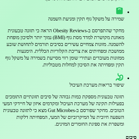
שמירה על משקל גוף תקין ומניעת השמנה
מחקר שהתפרסם ב-Obesity Reviews הראה כי תזונה טבעונית
מאוזנת מקושרת למדד מסת גוף (BMI) נמוך יותר ולסיכון מופחת
להשמנה. מזונות צמחיים עשירים בסיבים תורמים לתחושת שובע
ממושכת ומפחיתים את צריכת הקלוריות הכללית. הימנעות
ממזונות מעובדים ועתירי שומן רווי מסייעת בשמירה על משקל גוף
תקין ומפחיתה את הסיכון למחלות מטבוליות.
שיפור בריאות מערכת העיכול
תזונה טבעונית מספקת כמות גבוהה של סיבים תזונתיים התומכים
בפעילות תקינה של מערכת העיכול ומקדמים איזון של חיידקי המעי
הטובים. מחקר שפורסם ב-Gut Microbes מצא כי לתזונה טבעונית
השפעה חיובית על המיקרוביום של המעי, המפחיתה דלקות
ומשפרת את ספיגת החומרים המזינים.