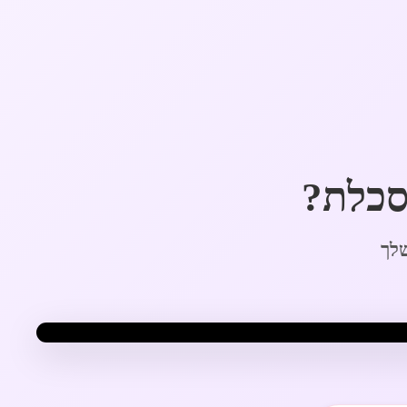
סכלת?
שלך