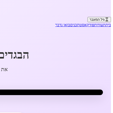
גיל המעבר
בית
תעודות
פודקאסט
תכנים
בואו נדבר
הבגדים
את ל