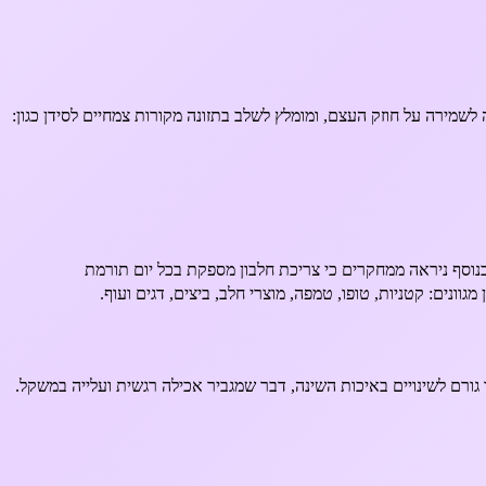
מירה על חוזק העצם, ומומלץ לשלב בתזונה מקורות צמחיים לסידן כגון:
בנוסף ניראה ממחקרים כי צריכת חלבון מספקת בכל יום תורמת
נים: קטניות, טופו, טמפה, מוצרי חלב, ביצים, דגים ועוף.
 גורם לשינויים באיכות השינה, דבר שמגביר אכילה רגשית ועלייה במשקל.