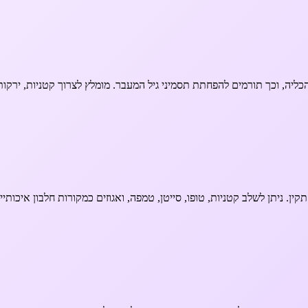
ליה, וכך תורמים להפחתת תסמיני גיל המעבר. מומלץ לצרוך קטניות, ירקות,
קין. ניתן לשלב קטניות, טופו, סייטן, טמפה, ואגוזים כמקורות חלבון איכותיי