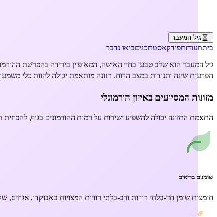
גיל המעבר
בית
תעודות
פודקאסט
תכנים
בואו נדבר
גיל המעבר הוא שלב טבעי בחיי האישה, המאופיין בירידה בהפרשת ההורמונים
תזונה ואיזון הורמונלי בגיל המעבר
הפרעות שינה ותנודות במצב הרוח. תזונה מותאמת יכולה להוות כלי משמעותי 
מזונות המסייעים באיזון הורמונלי
כיצד תזונה נכונה יכולה לסייע באיזון הורמונלי ובהקלה על תסמיני גיל המעבר
התאמת התזונה יכולה להשפיע ישירות על רמות ההורמונים בגוף, להפחית תסמ
שומנים בריאים
חומצות שומן חד-בלתי רוויות ורב-בלתי רוויות המצויות באבוקדו, אגוזים, ש