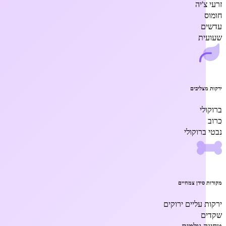
זרעי צ'יה
חומוס
עדשים
שעועית
ירקות מצליבים
ברוקולי
כרוב
נבטי ברוקולי
מקורות סידן צמחיים
ירקות עליים ירוקים
שקדים