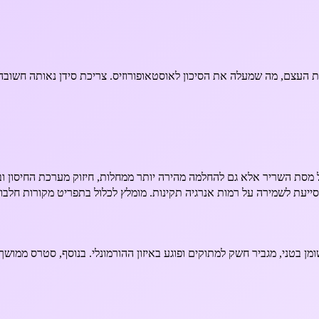
עצם, מה שמעלה את הסיכון לאוסטאופורוזיס. צריכת סידן נאותה חשובה לש
על מסת השריר אלא גם להחלמה מהירה יותר ממחלות, חיזוק מערכת החיסון ו
 לשמירה על רמות אנרגיה תקינות. מומלץ לכלול בתפריט מקורות חלבון מגוו
ן בטני, מגביר חשק למתוקים ופוגע באיזון ההורמונלי. בנוסף, סטרס ממושך