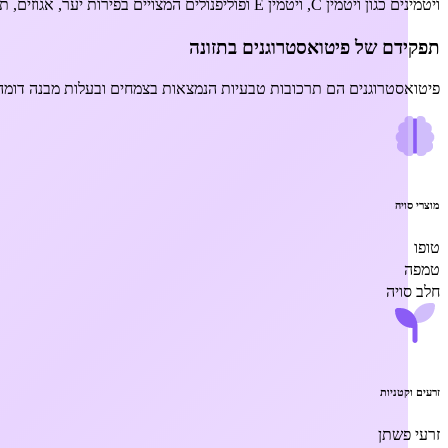
ויטמינים כגון ויטמין C, ויטמין E ופוליפנולים המצויים בפירות יער, אגוזים, תה ירוק וירקות עליים כהים מסייעים בניטרול רדיקלים חופשיים ומפחיתים את השפעת השינויים ההורמונליים.
תפקידם של פיטואסטרוגנים בתזונה
פיטואסטרוגנים הם תרכובות טבעיות הנמצאות בצמחים ובעלות מבנה דומה לא
מוצרי סויה
טופו
טמפה
חלב סויה
זרעים וקטניות
זרעי פשתן