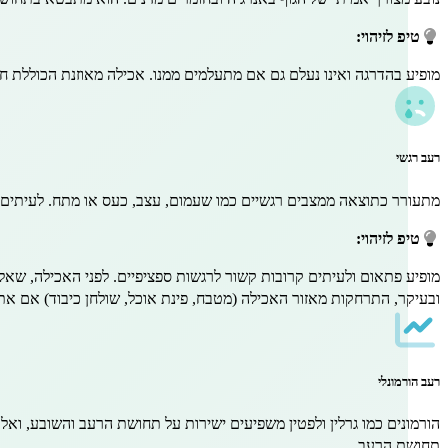
טיפ לזיהוי:
מופיע בהדרגה ואינו נעלם גם אם מתעלמים ממנו. אכילה מאוזנת הכוללת חל
רעב רגשי
מתעורר כתוצאה ממצבים רגשיים כמו שעמום, עצב, כעס או מתח. לעיתים 
טיפ לזיהוי:
מופיע פתאום ולעיתים קרובות קשור לרגשות ספציפיים. לפני האכילה, שאל
ובעיקר, התרחקות מאזור האכילה (מטבח, פינת אוכל, שולחן כיבוד) אם את
רעב הורמונלי
הורמונים כמו גרלין ולפטין משפיעים ישירות על תחושת הרעב והשובע, וא
תחושת הרעב.