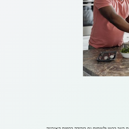
 רעב בבטן ולעיתים גם בירידה ברמות האנרגיה.