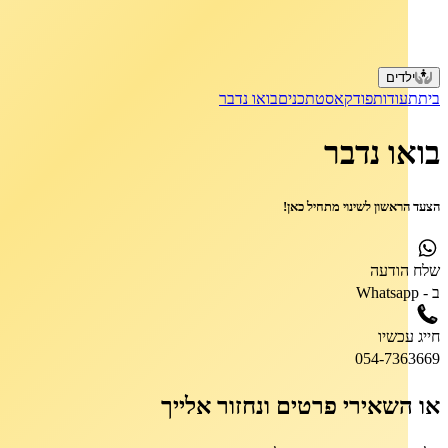
ילדים
בית
תעודות
פודקאסט
תכנים
בואו נדבר
בואו נדבר
הצעד הראשון לשינוי מתחיל כאן!
שלח
הודעה
ב - Whatsapp
חייג
עכשיו
054-7363669
או השאירי פרטים ונחזור אלייך