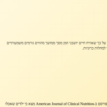
על כך שאורח חיים יושבני וזמן מסך ממושך מהווים גורמים משמעותיים
למחלות כרוניות.
ילדים הצופים בטלוויזיה או משחקים במשחקי וידאו נוטים לאכול ללא מודעות לכמות המזון שהם צורכים, מה שמוביל לצריכת יתר של קלוריות. מחקר שפורסם ב-American Journal of Clinical Nutrition מצא כי ילדים שאכלו