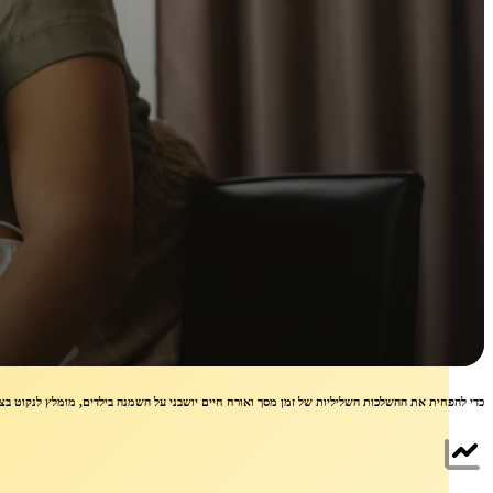
כדי להפחית את ההשלכות השליליות של זמן מסך ואורח חיים יושבני על השמנה בילדים, מומלץ לנקוט בצ