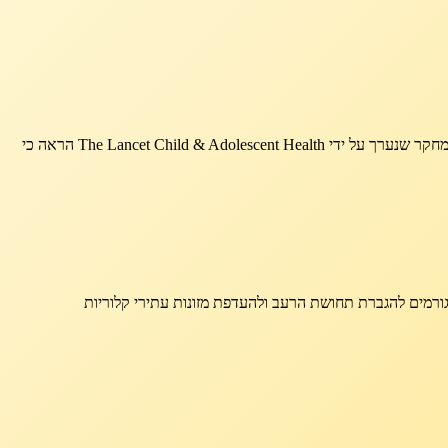
ילדים חשופים באופן מוגבר לפרסומות למזון עתיר שומן, סוכר ומלח, מה שמשפיע על העדפותיהם התזונתיות ומגביר את הצריכה של מזונות לא בריאים. מחקר שנערך על ידי The Lancet Child & Adolescent Health הראה כי
ורמים להגברת תחושת הרעב ולהעדפת מזונות עתירי קלוריות