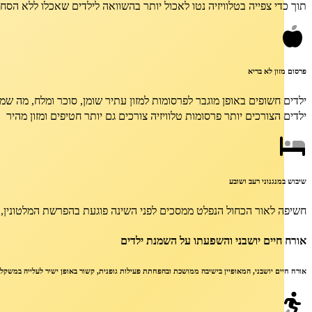
תוך כדי צפייה בטלוויזיה נטו לאכול יותר בהשוואה לילדים שאכלו ללא הסח
פרסום מזון לא בריא
ילדים הצורכים יותר פרסומות טלוויזיה צורכים גם יותר חטיפים ומזון מהיר
שיבוש במנגנוני רעב ושובע
חשיפה לאור הכחול הנפלט ממסכים לפני השינה פוגעת בהפרשת המלטונין, 
אורח חיים יושבני והשפעתו על השמנת ילדים
אורח חיים יושבני, המאופיין בישיבה ממושכת ובהפחתת פעילות גופנית, קשור באופן ישיר לעלייה במשקל 